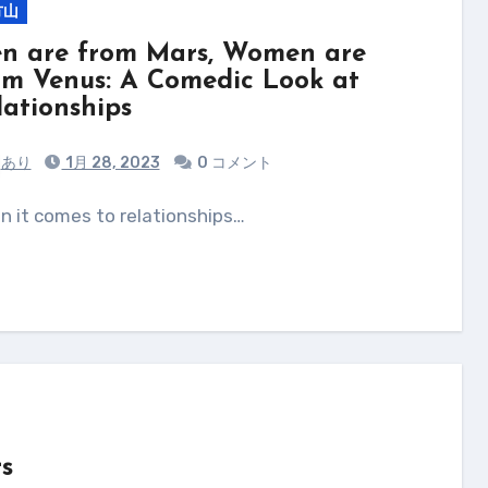
方山
n are from Mars, Women are
om Venus: A Comedic Look at
lationships
あり
1月 28, 2023
0 コメント
en it comes to relationships…
s