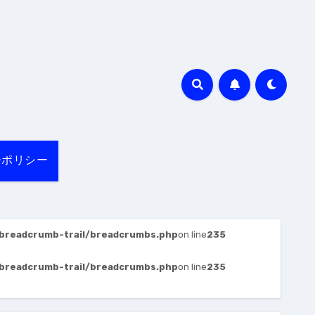
ーポリシー
breadcrumb-trail/breadcrumbs.php
on line
235
breadcrumb-trail/breadcrumbs.php
on line
235