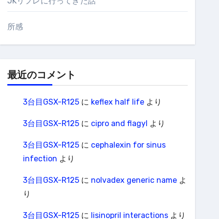
JKリフレに行ってきた話
所感
最近のコメント
3台目GSX-R125
に
keflex half life
より
3台目GSX-R125
に
cipro and flagyl
より
3台目GSX-R125
に
cephalexin for sinus
infection
より
3台目GSX-R125
に
nolvadex generic name
よ
り
3台目GSX-R125
に
lisinopril interactions
より