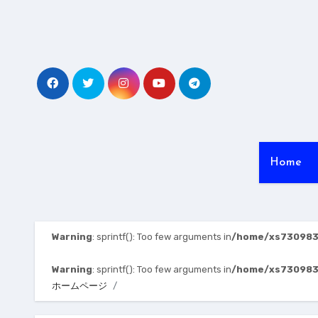
内
容
を
ス
キ
ッ
プ
Home
Warning
: sprintf(): Too few arguments in
/home/xs730983/
Warning
: sprintf(): Too few arguments in
/home/xs730983/
ホームページ