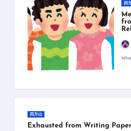
四
Me
fr
Re
Wh
四方山
Exhausted from Writing Paper