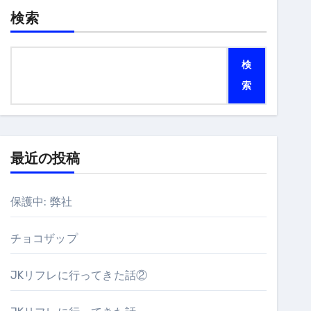
検索
検
索
最近の投稿
保護中: 弊社
チョコザップ
JKリフレに行ってきた話②