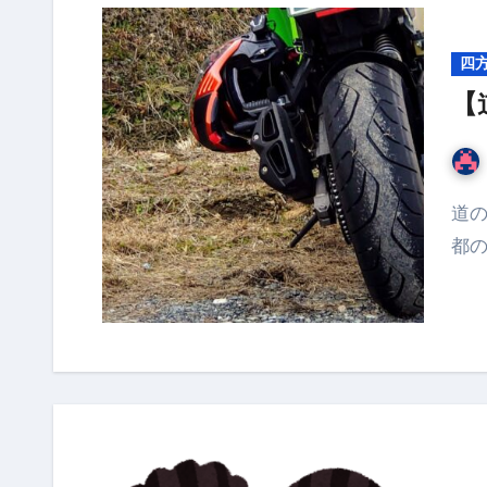
四
【
道の駅 スプリングスひよし 京都府の真ん中辺り（京
都の