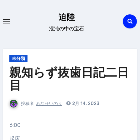
内
容
迫陸
を
混沌の中の宝石
ス
キ
ッ
プ
未分類
親知らず抜歯日記二日
目
投稿者
みなせいのり
2月 14, 2023
6:00
起床。