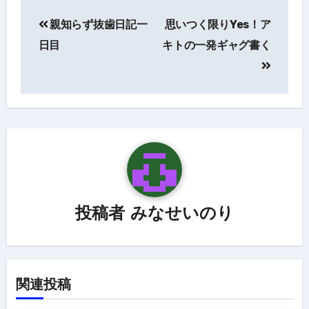
投
親知らず抜歯日記一
思いつく限りYes！ア
稿
日目
キトの一発ギャグ書く
ナ
ビ
ゲ
ー
シ
ョ
ン
投稿者
みなせいのり
関連投稿