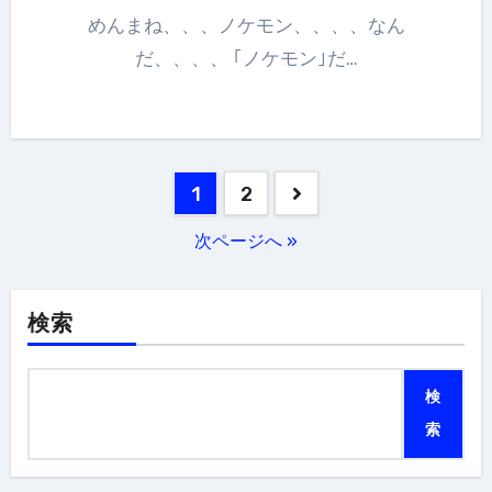
めんまね、、、ノケモン、、、、なん
だ、、、、 ｢ノケモン｣だ…
投
1
2
稿
次ページへ »
の
ペ
検索
ー
ジ
検
送
索
り