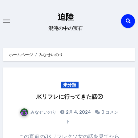
内
容
迫陸
を
混沌の中の宝石
ス
キ
ッ
ホームページ
みなせいのり
プ
未分類
JKリフレに行ってきた話②
みなせいのり
2月 4, 2024
0 コメン
ト
この直前のJKリフレクソ女の話を見てから