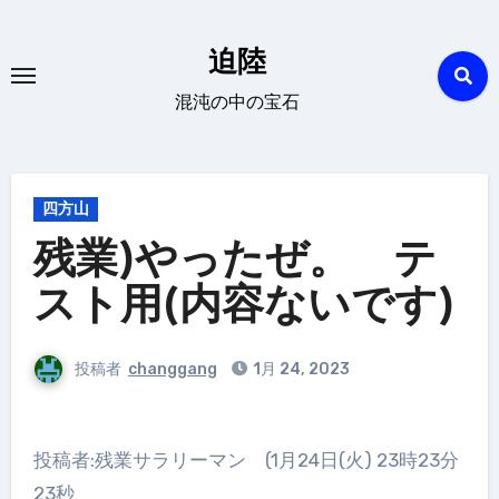
内
容
迫陸
を
混沌の中の宝石
ス
キ
ッ
プ
四方山
残業)やったぜ。 テ
スト用(内容ないです)
投稿者
changgang
1月 24, 2023
投稿者:残業サラリーマン (1月24日(火) 23時23分
23秒