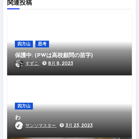
関連投稿
四方山
思考
保護中: (PWは高校顧問の苗字)
すずこ
8月 8, 2023
四方山
わ
サンソマスター
3月 23, 2023