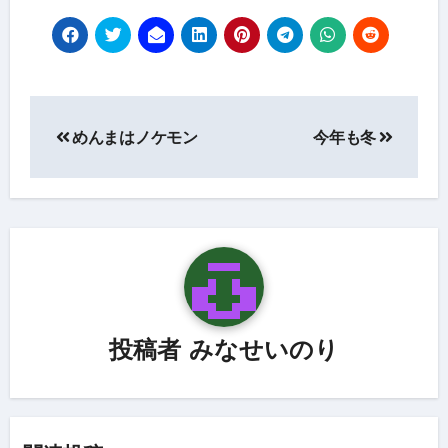
投
めんまはノケモン
今年も冬
稿
ナ
ビ
ゲ
ー
シ
投稿者
みなせいのり
ョ
ン