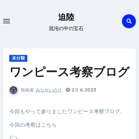
内
容
迫陸
を
混沌の中の宝石
ス
キ
ッ
プ
未分類
ワンピース考察ブログ
投稿者
みなせいのり
2月 6, 2023
今回もやって参りましたワンピース考察ブログ。
今回の考察はこちら
ﾃﾞﾝ