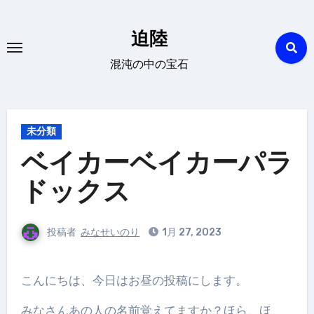
内
容
迫陸
を
混沌の中の宝石
ス
キ
ッ
プ
未分類
ベイカーベイカーパラ
ドックス
投稿者
みなせいのり
1月 27, 2023
こんにちは、今日はお昼の投稿にします。
みなさんあの人の名前覚えてますか？ほら、ほ