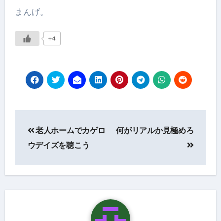
まんげ。
+4
投
老人ホームでカゲロ
何がリアルか見極めろ
稿
ウデイズを聴こう
ナ
ビ
ゲ
ー