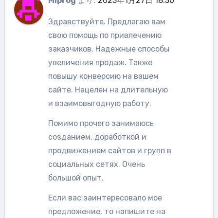
Miprog
より:
2023年1月27日 18:30
Здравствуйте. Предлагаю вам
свою помощь по привлечению
заказчиков. Надежные способы
увеличения продаж. Также
повышу конверсию на вашем
сайте. Нацелен на длительную
и взаимовыгодную работу.
Помимо прочего занимаюсь
созданием, доработкой и
продвижением сайтов и групп в
социальных сетях. Очень
большой опыт.
Если вас заинтересовало мое
предложение, то напишите на