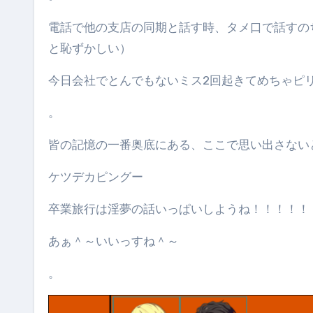
電話で他の支店の同期と話す時、タメ口で話すの
と恥ずかしい）
今日会社でとんでもないミス2回起きてめちゃピ
。
皆の記憶の一番奥底にある、ここで思い出さない
ケツデカピングー
卒業旅行は淫夢の話いっぱいしようね！！！！！
あぁ＾～いいっすね＾～
。