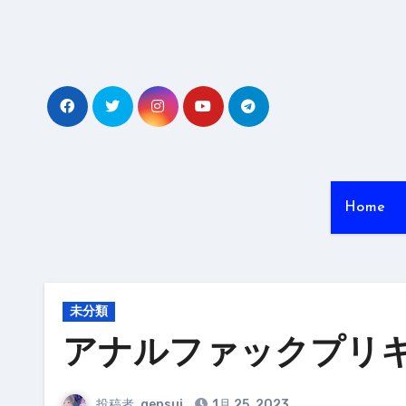
内
容
を
ス
キ
ッ
プ
Home
未分類
アナルファックプリ
投稿者
gensui
1月 25, 2023