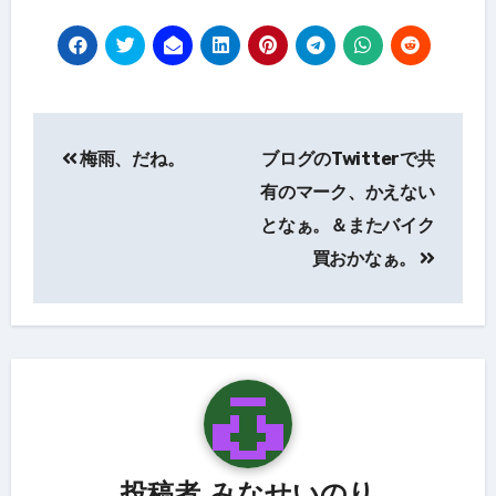
投
梅雨、だね。
ブログのTwitterで共
稿
有のマーク、かえない
ナ
となぁ。＆またバイク
ビ
買おかなぁ。
ゲ
ー
シ
ョ
ン