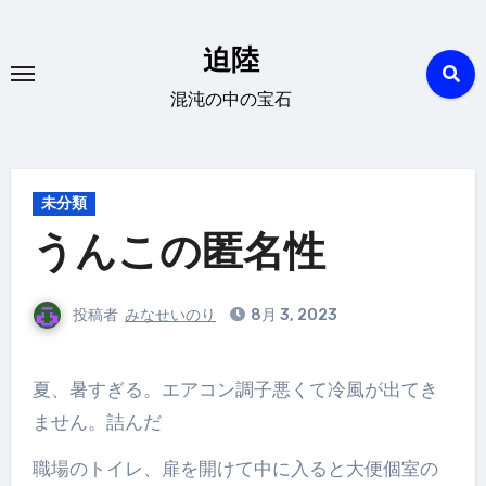
内
容
迫陸
を
混沌の中の宝石
ス
キ
ッ
プ
未分類
うんこの匿名性
投稿者
みなせいのり
8月 3, 2023
夏、暑すぎる。エアコン調子悪くて冷風が出てき
ません。詰んだ
職場のトイレ、扉を開けて中に入ると大便個室の