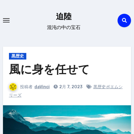
内
容
迫陸
を
混沌の中の宝石
ス
キ
ッ
プ
黒歴史
風に身を任せて
投稿者
daVinci
2月 7, 2023
黒歴史ポエムシ
リーズ