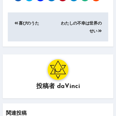
投
喜びのうた
わたしの不幸は世界の
稿
せい
ナ
ビ
ゲ
ー
シ
ョ
投稿者
daVinci
ン
関連投稿